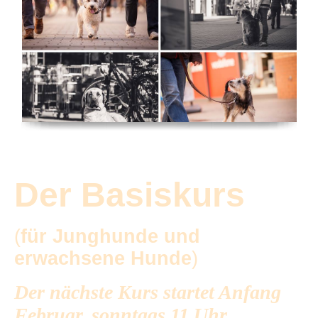
Der Basiskurs
(
für Junghunde und
erwachsene Hunde
)
Der nächste Kurs startet Anfang
Februar, sonntags 11 Uhr.